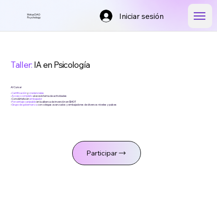
Iniciar sesión
MotusDAO
Psychology
Taller:
IA en Psicología
Al Cursar
-
Certificación
y
credenciales
-
Acceso completo
al ecosistema de actividades
-Conviértete en
embajador
-
Porcentaje canjeable
en la alberca de inversión en $MOT
-
Grupo de gobernanza
con colegas avanzados y embajadores de diversos niveles y países
Participar