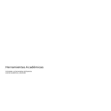
Herramientas Académicas
Actividades con herramientas de IA para tus
avances academicos y de estudio