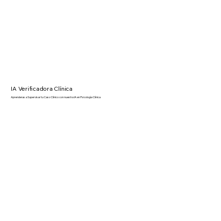
IA Verificadora Clínica
Aprenderas a Supervisar tu Caso Clínico con nuestra IA en Psicología Clínica