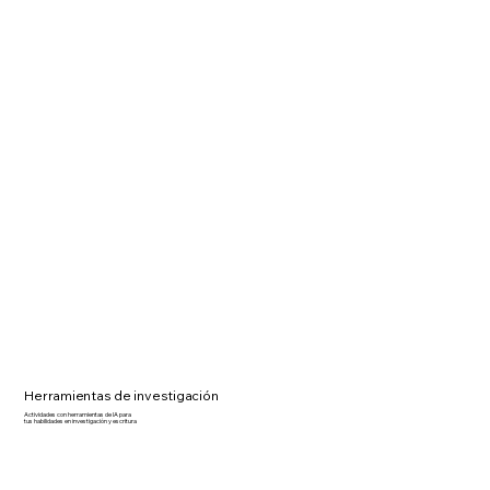
Herramientas de investigación
Actividades con herramientas de IA para
tus habilidades en investigación y escritura