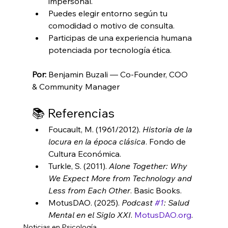
impersonal.
Puedes elegir entorno según tu 
comodidad o motivo de consulta.
Participas de una experiencia humana 
potenciada por tecnología ética.
Por:
 Benjamin Buzali — Co-Founder, COO 
& Community Manager
📚 Referencias
Foucault, M. (1961/2012). 
Historia de la 
locura en la época clásica
. Fondo de 
Cultura Económica.
Turkle, S. (2011). 
Alone Together: Why 
We Expect More from Technology and 
Less from Each Other
. Basic Books.
MotusDAO. (2025). 
Podcast 
#1
: Salud 
Mental en el Siglo XXI
. 
MotusDAO.org
.
Noticias en Psicología