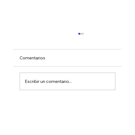
Comentarios
Escribir un comentario...
Análisis comparativo de ecosistemas
digitales en salud mental: Marketplaces
centralizados frente a la emergencia de
redes comunitarias soberanas