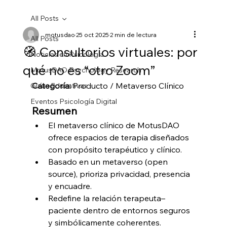
All Posts
motusdao
25 oct 2025
2 min de lectura
All Posts
🧭 Consultorios virtuales: por
Noticias en Psicología
qué no es “otro Zoom”
MotusDAO Psychology Research
Categoría:
 Producto / Metaverso Clínico
Guías Educativas
Eventos Psicología Digital
Resumen
El metaverso clínico de MotusDAO 
ofrece espacios de terapia diseñados 
con propósito terapéutico y clínico.
Basado en un metaverso (open 
source), prioriza privacidad, presencia 
y encuadre.
Redefine la relación terapeuta–
paciente dentro de entornos seguros 
y simbólicamente coherentes.