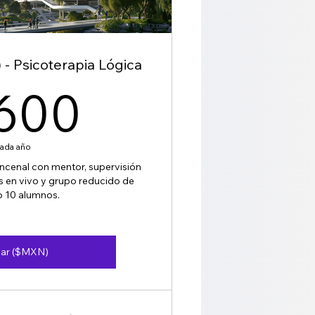
 - Psicoterapia Lógica
1,600$
,600
ada año
ncenal con mentor, supervisión
os en vivo y grupo reducido de
 10 alumnos.
var ($MXN)