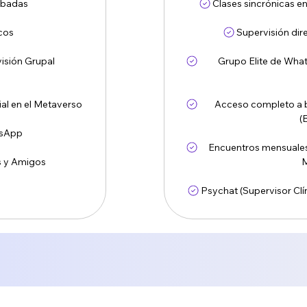
abadas
Clases sincrónicas e
icos
Supervisión dire
isión Grupal
Grupo Elite de Wha
al en el Metaverso
Acceso completo a b
(
tsApp
Encuentros mensuales
s y Amigos
Psychat (Supervisor Cl