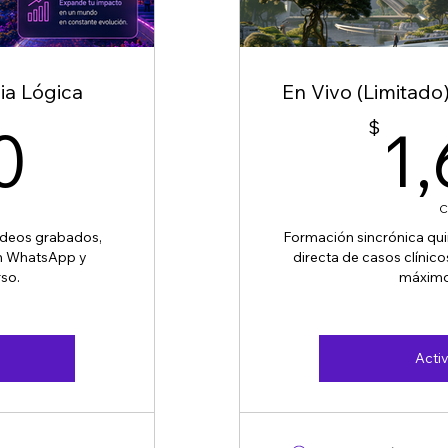
ia Lógica
En Vivo (Limitado)
1,000$
0
$
1
C
ideos grabados,
Formación sincrónica qui
en WhatsApp y
directa de casos clínic
so.
máximo
Acti