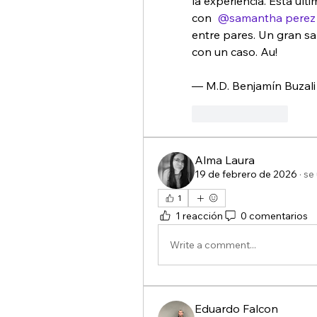
la experiencia. Esta ul
con 
@samantha perez
entre pares. Un gran s
con un caso. Au!
— M.D. Benjamín Buzali
Like
Reply
Alma Laura
19 de febrero de 2026
·
se 
1
1 reacción
0 comentarios
Write a comment...
Eduardo Falcon