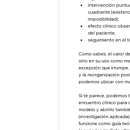
intervención puntua
cuadrante (existenci
imposibilidad),
efecto clínico obser
del paciente,
seguimiento en el 
Como sabes, el valor de
sino en su uso como mapa
excepción que irrumpe, a
y la reorganización pos
podemos ubicar con mayo
Si te parece, podemos tr
encuentro clínico para d
modelo y abrirlo tambié
(investigación aplicada)
funcione como guía teóri