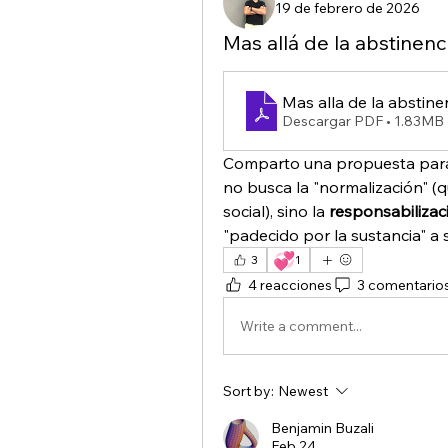
19 de febrero de 2026
Mas allá de la abstinenc
Mas alla de la abstine
Descargar PDF • 1.83MB
Comparto una propuesta para e
no busca la "normalización" (qu
social), sino la 
responsabilizac
"padecido por la sustancia" a 
💞
3
1
4 reacciones
3 comentario
Write a comment...
Sort by:
Newest
Benjamin Buzali
Feb 24