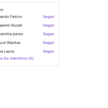
conomía Psicológica y Tokens de Impacto (0)
os
ardo Falcon
Seguir
jamin Buzali
Seguir
mantha perez
Seguir
uri Wankar
Seguir
a Laura
Seguir
os los miembros (6)