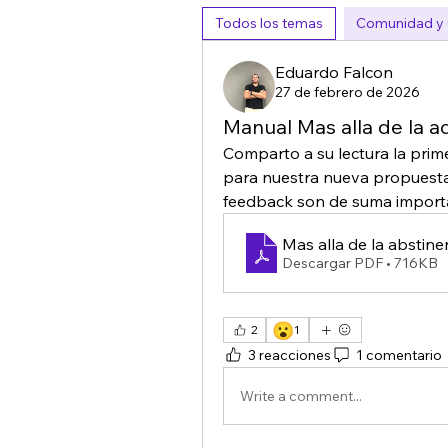
Todos los temas
Comunidad y G
Eduardo Falcon
27 de febrero de 2026
Manual Mas alla de la a
Comparto a su lectura la prim
para nuestra nueva propuesta 
feedback son de suma importan
Mas alla de la abstin
Descargar PDF • 716KB
😮
2
1
3 reacciones
1 comentario
Write a comment...