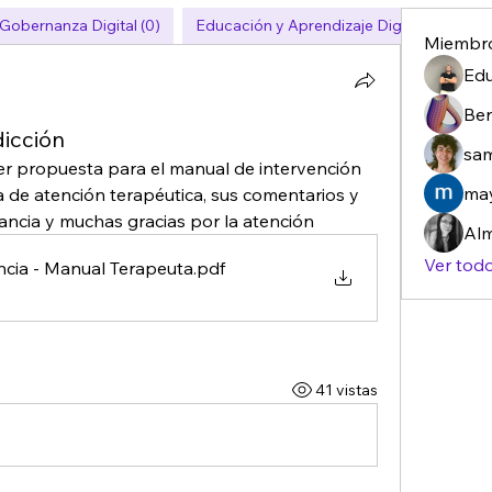
obernanza Digital (0)
Educación y Aprendizaje Digital (0)
E
Miembr
Edu
Ben
dicción
sa
er propuesta para el manual de intervención 
may
de atención terapéutica, sus comentarios y 
cia y muchas gracias por la atención  
Alm
Ver tod
encia - Manual Terapeuta
.pdf
41 vistas