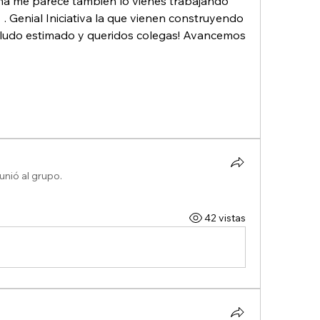
tima me parece tambien lo vienes trabajando 
 . Genial Iniciativa la que vienen construyendo 
aludo estimado y queridos colegas! Avancemos 
unió al grupo.
42 vistas