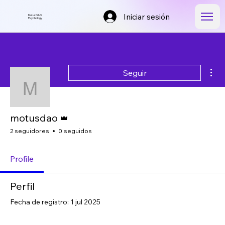
Iniciar sesión
MotusDAO
Psychology
Más
Seguir
motusdao
Administrador
motusdao
2 seguidores
0 seguidos
Profile
Perfil
Fecha de registro: 1 jul 2025