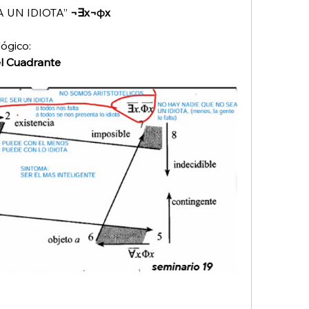
 UN IDIOTA”
 ¬∃x¬φx
ógico:
el Cuadrante