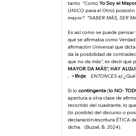
tanto  “Como
 Yo Soy el Mayor
ÚNICO para el Otro) posición f
mayor?  “SABER MÁS, SER M
Es así como se puede pensar 
que se afirmaba como Verdad (ta
afirmación Universal que dicta
da la posibilidad de contrade
que no da más”, es decir que 
MAYOR DA MÁS”, HAY ALGU
. 
¬∀xφx
    ENTONCES a) ¿Qué
Si lo
 contingente
 (
lo NO- TO
apertura a otra clase de afirma
recorrido del cuadrante, lo que
(lo posible) del discurso o po
declaración/escritura ÉTICA de
dicha.   (Buzali, B. 2024).