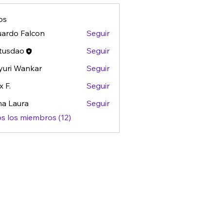
os
ardo Falcon
Seguir
tusdao
Seguir
ao
uri Wankar
Seguir
x F.
Seguir
a Laura
Seguir
s los miembros (12)