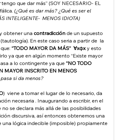
 
tengo que dar más” (SOY NECESARIO- EL 
álica. 
(¿Qué es dar más? ¿Qué es ser el 
ÁS INTELIGENTE-  MENOS IDIOTA)
y obtener una 
contradicción 
de un supuesto 
utología). En este caso seria a partir de  la 
 que: 
“TODO MAYOR DA MÁS” 
∀xφx
 y esto 
cirlo ya que en algún momento “Existe mayor 
pasa a lo contingente ya que 
“NO TODO 
N MAYOR INSCRITO EN MENOS 
 pasa si da menos? 
DO
)  viene a tomar el lugar de lo necesario, da 
ción necesaria . Inaugurando a escribir, en el 
 no se declara más allá de las posibilidades 
sición discursiva, así entonces obtenemos una 
 una lógica indecible (imposible) propiamente 