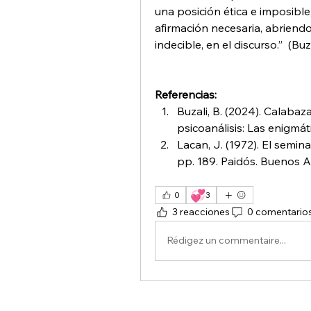
una posición ética e imposible
afirmación necesaria, abriendo
indecible, en el discurso.”  (Buza
Referencias:
Buzali, B. (2024). Calabaz
psicoanálisis: Las enigmát
Lacan, J. (1972). El semina
pp. 189. Paidós. Buenos Ai
💞
0
3
3 reacciones
0 comentario
Rédigez un commentaire...