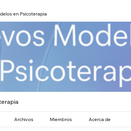
elos en Psicoterapia
terapia
Archivos
Miembros
Acerca de