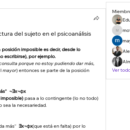
Miembr
Edu
mo
tura del sujeto en el psicoanálisis
motusd
may
 
posición imposible es decir, desde lo 
Ale
o escribirse), por ejemplo.
Alm
consulta porque no estoy pudiendo dar más, 
Ver todo
l 
mayor
) entonces se parte de la posición 
más”  ¬∃x¬φx
 imposible) 
pasa a lo contingente (lo no todo) 
o sea la necesariedad. 
da más” 
 ∃x¬φx
(que está en falta) por lo 