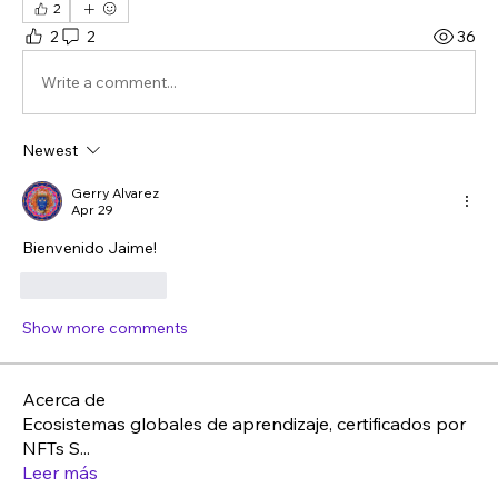
2
2
2
36
Write a comment...
Newest
Gerry Alvarez
Apr 29
Bienvenido Jaime!
Like
Reply
Show more comments
Acerca de
Ecosistemas globales de aprendizaje, certificados por
NFTs S
...
Leer más